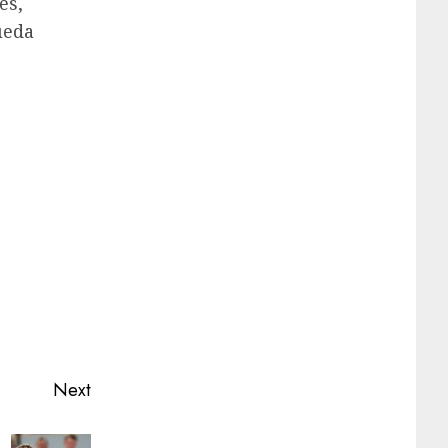
es,
ueda
Next