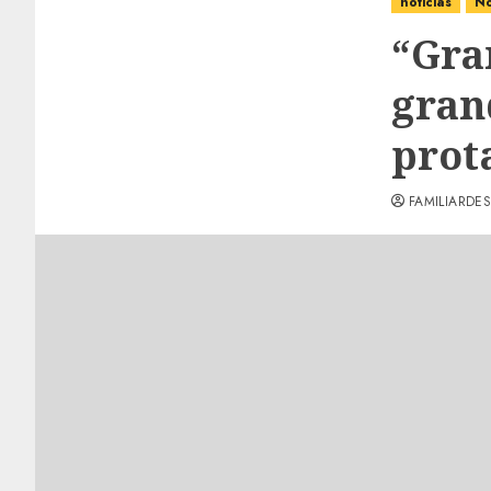
noticias
No
“Gran
gran
prot
FAMILIARDES