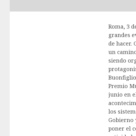
Roma, 3 de
grandes e
de hacer. 
un camino
siendo org
protagonis
Buonfiglio
Premio Mun
junio en e
acontecimi
los sistem
Gobierno y
poner el c