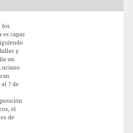
 los
a es capaz
siguiendo
allas y
lia un
 Luciano
Gran
 al 7 de
sposición
os, el
ces de