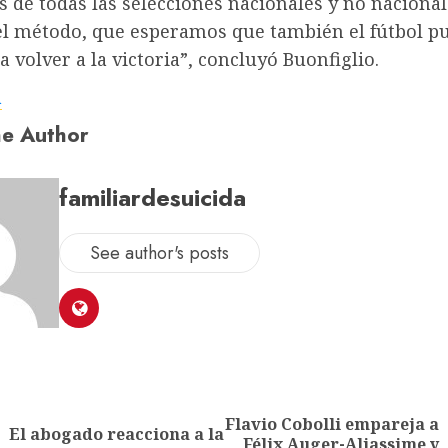
s de todas las selecciones nacionales y no nacional
l método, que esperamos que también el fútbol p
a volver a la victoria”, concluyó Buonfiglio.
a
e Author
familiardesuicida
See author's posts
Flavio Cobolli empareja a
El abogado reacciona a la
Félix Auger-Aliassime y