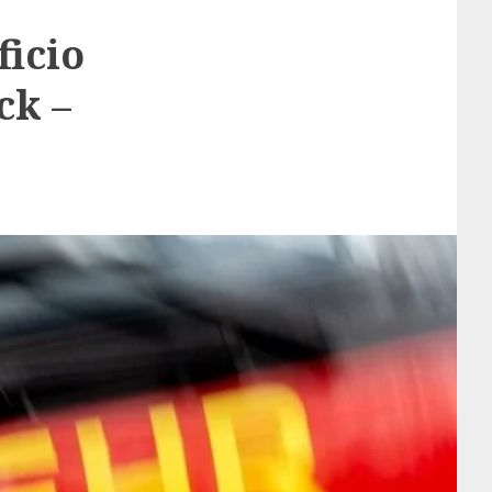
ficio
ck –