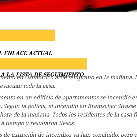
L ENLACE ACTUAL
A LA LISTA DE SEGUIMIENTO
mento en Osnabrück arde temprano en la mañana. 
vacuan toda la casa.
ento en un edificio de apartamentos se incendió e
 Según la policía, el incendio en Bramscher Strasse 
hora de la mañana. Todos los residentes de la casa 
a tiempo y resultaron ilesos.
s de extinción de incendios ya han concluido, pero 