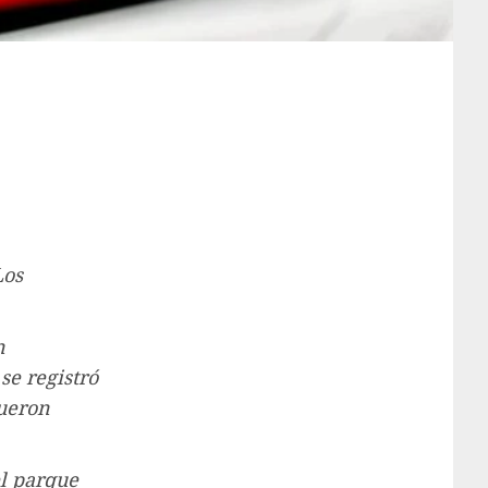
Los
n
se registró
fueron
el parque