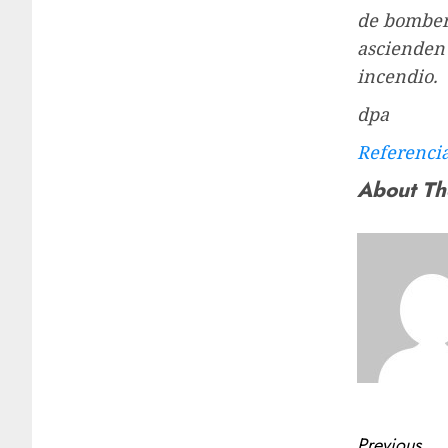
de bomber
ascienden 
incendio.
dpa
Referenci
About Th
Previous