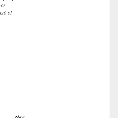
ños
zó el
Next