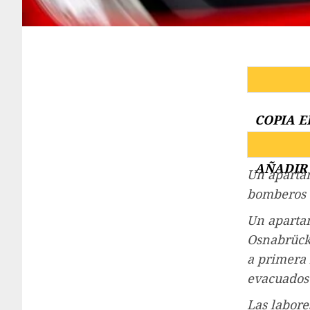
COPIA E
AÑADIR 
Un aparta
bomberos e
Un apartam
Osnabrück.
a primera 
evacuados 
Las labore