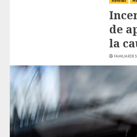
noticias
No
Incen
de a
la ca
FAMILIARDES