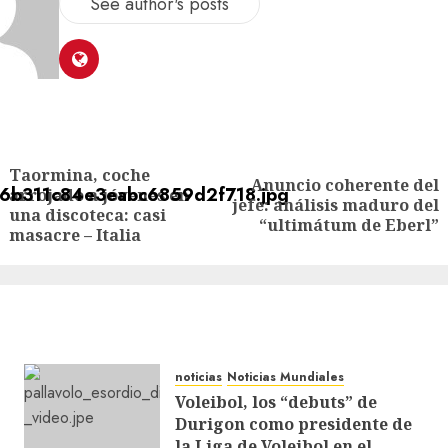
See author's posts
Taormina, coche
Anuncio coherente del
arrojado a jóvenes en
jefe: análisis maduro del
una discoteca: casi
“ultimátum de Eberl”
masacre – Italia
noticias
Noticias Mundiales
Voleibol, los “debuts” de
Durigon como presidente de
la Liga de Voleibol en el