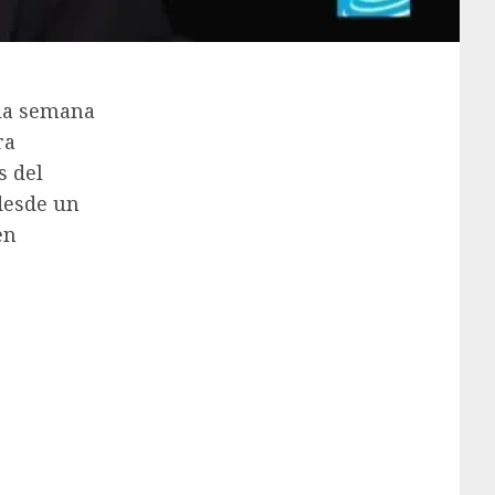
 la semana
ra
s del
 desde un
en