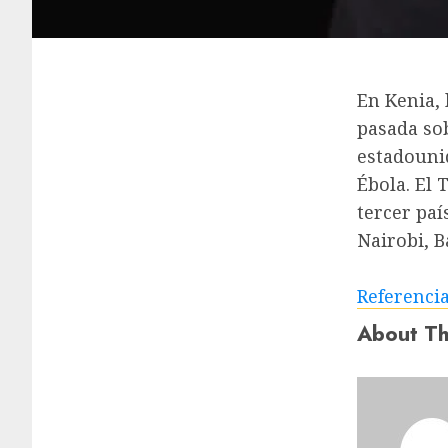
En Kenia,
pasada so
estadounid
Ébola. El 
tercer paí
Nairobi, B
Referenci
About Th