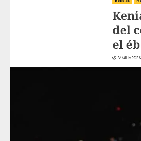
noticias
No
Keni
del 
el éb
FAMILIARDES