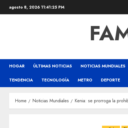
agosto 8, 2026
11:41:26 PM
FAM
HOGAR
ÚLTIMAS NOTICIAS
NOTICIAS MUNDIALES
TENDENCIA
TECNOLOGÍA
METRO
DEPORTE
Home
Noticias Mundiales
Kenia: se prorroga la prohi