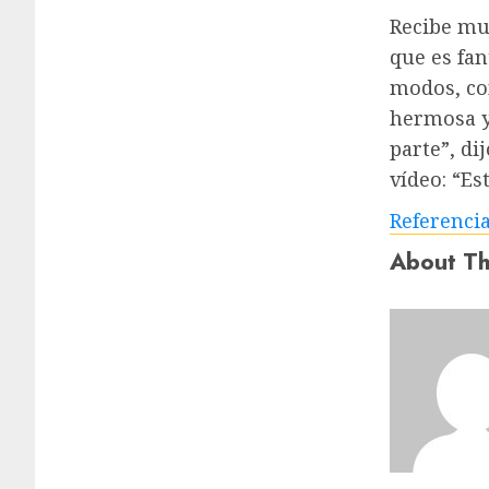
Recibe mu
que es fan
modos, co
hermosa y 
parte”, di
vídeo: “Es
Referenci
About Th