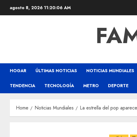
agosto 8, 2026
11:20:08 AM
FAM
HOGAR
ÚLTIMAS NOTICIAS
NOTICIAS MUNDIALES
TENDENCIA
TECNOLOGÍA
METRO
DEPORTE
Home
Noticias Mundiales
La estrella del pop aparece