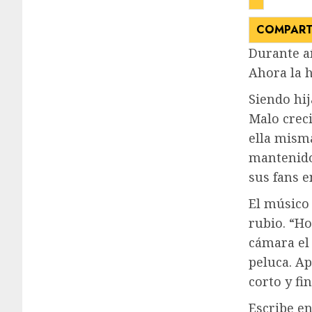
COMPART
Durante a
Ahora la h
Siendo hij
Malo creci
ella misma
mantenido
sus fans e
El músico 
rubio. “Hol
cámara el 
peluca. A
corto y fin
Escribe e