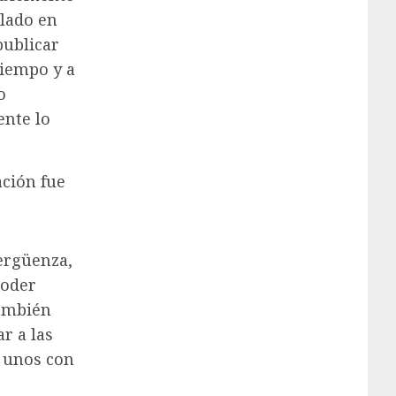
lado en
publicar
iempo y a
o
ente lo
ación fue
vergüenza,
poder
también
r a las
 unos con