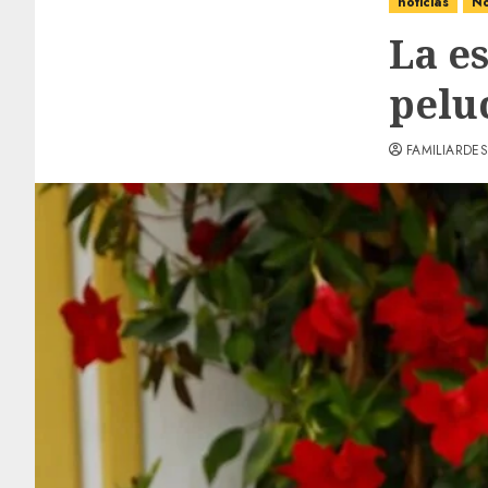
noticias
No
La es
pelu
FAMILIARDES