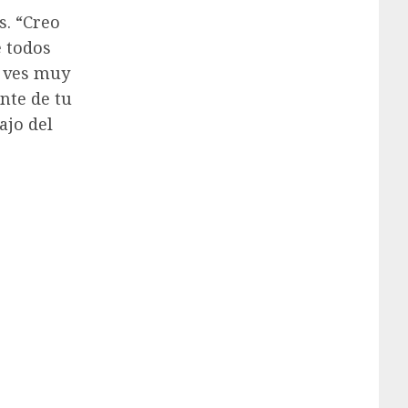
s. “Creo
e todos
e ves muy
ente de tu
ajo del