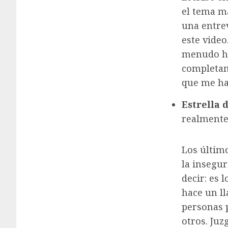
el tema m
una entre
este vide
menudo he
completame
que me ha
Estrella 
realment
Los último
la insegur
decir: es 
hace un ll
personas 
otros. Ju