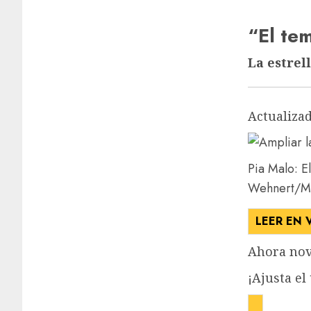
“El te
La estrel
Actualizad
Pia Malo: E
Wehnert/M.
LEER EN 
Ahora nov
¡Ajusta el