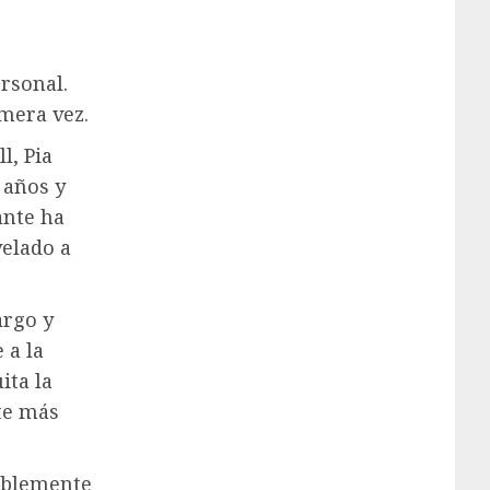
rsonal.
imera vez.
l, Pia
4 años y
ante ha
elado a
argo y
 a la
ita la
te más
bablemente