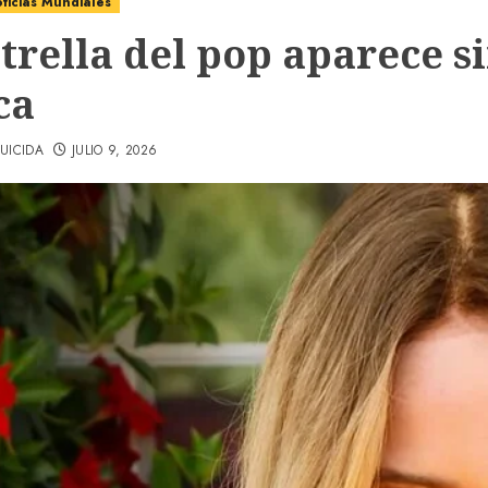
ticias Mundiales
trella del pop aparece s
ca
UICIDA
JULIO 9, 2026