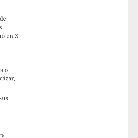
 de
s
mó en X
oco
cázar,
sus
ra