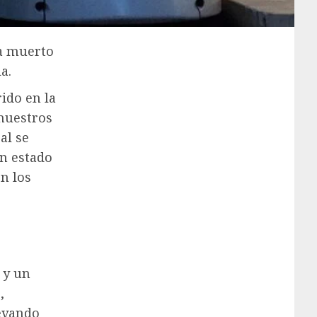
ha muerto
a.
rido en la
 nuestros
al se
en estado
n los
 y un
,
levando