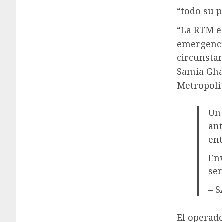
“todo su p
“La RTM e
emergencia
circunstan
Samia Gha
Metropoli
Un 
ant
ent
Env
ser
– S
El operado