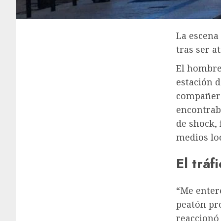
La escena
tras ser a
El hombre 
estación 
compañeros
encontraba
de shock,
medios loc
El trá
“Me enteré
peatón pro
reaccionó 