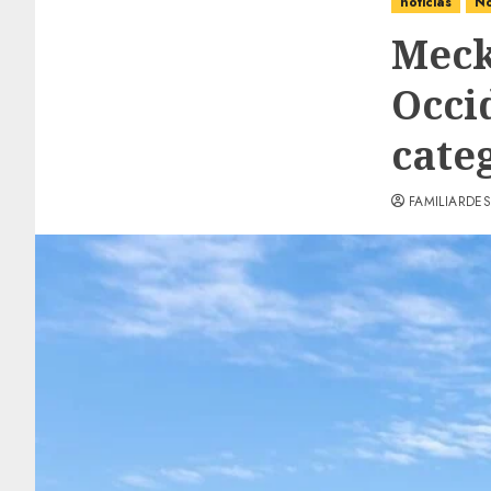
noticias
No
Meck
Occi
cate
FAMILIARDES