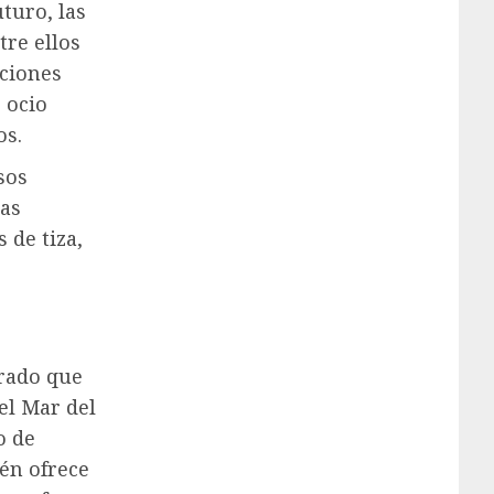
uturo, las
re ellos
aciones
 ocio
os.
sos
pas
 de tiza,
erado que
el Mar del
o de
én ofrece