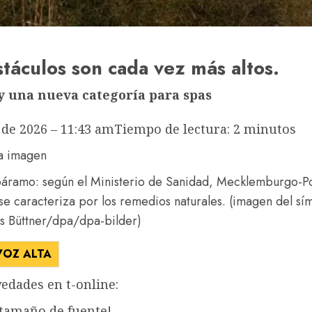
táculos son cada vez más altos.
y una nueva categoría para spas
 de 2026 – 11:43 am
Tiempo de lectura: 2 minutos
 páramo: según el Ministerio de Sanidad, Mecklemburgo-
se caracteriza por los remedios naturales. (imagen del sí
ns Büttner/dpa/dpa-bilder)
VOZ ALTA
edades en t-online:
 tamaño de fuente!