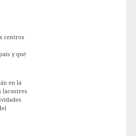
s centros
país y qué
án en la
s lacustres
ividades
del