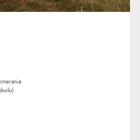
Pomerania
mbolo)