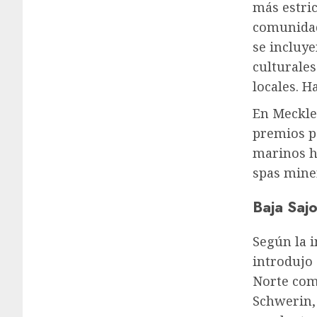
más estric
comunidad
se incluye
culturales
locales. H
En Meckle
premios p
marinos ha
spas miner
Baja Saj
Según la i
introdujo 
Norte com
Schwerin,