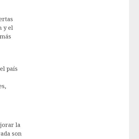
ertas
 y el
z más
el país
es,
jorar la
trada son