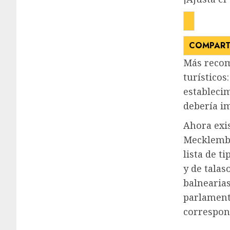
COMPART
Más recom
turísticos
estableci
debería im
Ahora exi
Mecklembu
lista de t
y de talas
balnearias
parlament
correspond