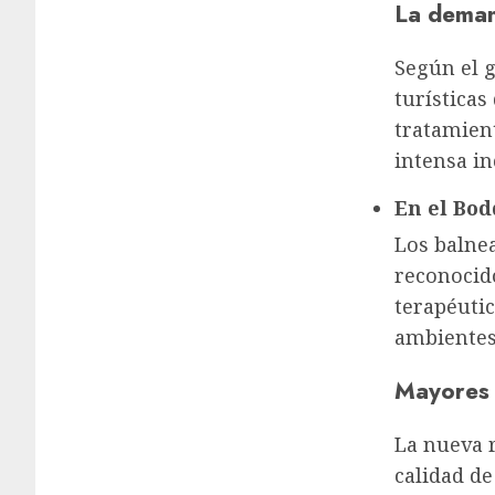
La deman
Según el g
turísticas
tratamient
intensa in
En el Bod
Los balnea
reconocido
terapéutic
ambientes 
Mayores o
La nueva 
calidad de