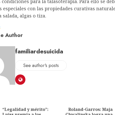
 condiciones para la talasoterapia. Para ello se de
 especiales con las propiedades curativas naturale
salada, algas o tiza.
a
e Author
familiardesuicida
See author's posts
“Legalidad y mérito”:
Roland-Garros: Maja
Luiss premia a los
Chwalinska logra una