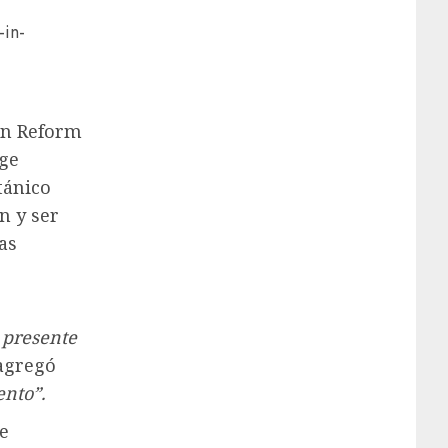
-in-
ión Reform
age
tánico
n y ser
as
 presente
 agregó
nto”.
e