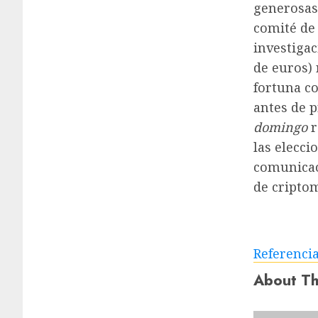
generosas
comité de
investigac
de euros) 
fortuna c
antes de p
domingo
r
las elecci
comunicac
de cripto
Referenci
About Th