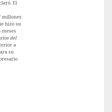
laró. El
7 millones
ue hizo su
s meses
rios del
terior a
para su
presario