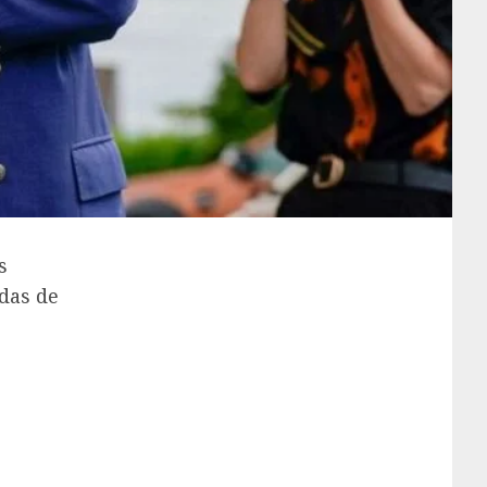
s
das de