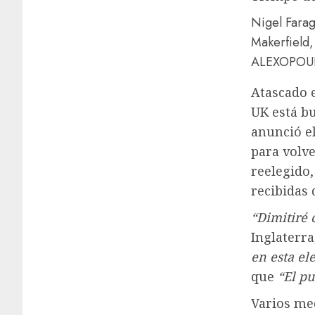
Nigel Farag
Makerfield,
ALEXOPOU
Atascado e
UK está b
anunció el
para volve
reelegido
recibidas 
“Dimitiré 
Inglaterra
en esta el
que
“El pu
Varios me