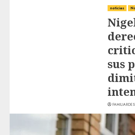
noticias
No
Nige
dere
crit
sus 
dimi
inte
FAMILIARDES