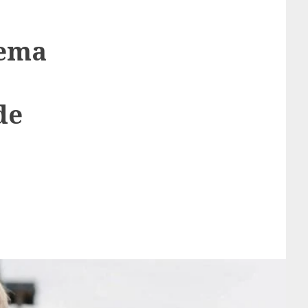
rema
de