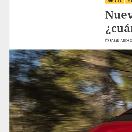
noticias
No
Nuev
¿cuá
FAMILIARDES