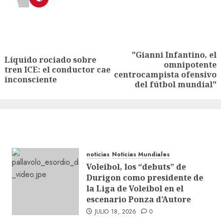
"Gianni Infantino, el
Líquido rociado sobre
omnipotente
tren ICE: el conductor cae
centrocampista ofensivo
inconsciente
del fútbol mundial"
noticias
Noticias Mundiales
Voleibol, los “debuts” de
Durigon como presidente de
la Liga de Voleibol en el
escenario Ponza d’Autore
JULIO 18, 2026
0