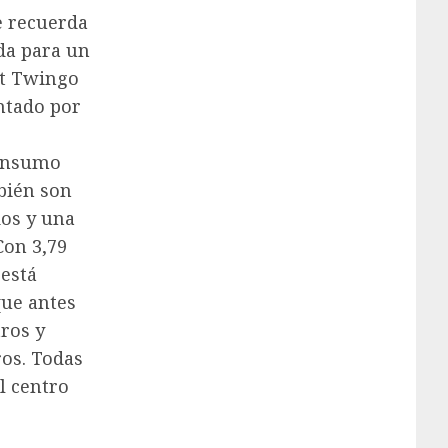
e recuerda
da para un
lt Twingo
ntado por
consumo
bién son
dos y una
Con 3,79
 está
que antes
tros y
ros. Todas
l centro