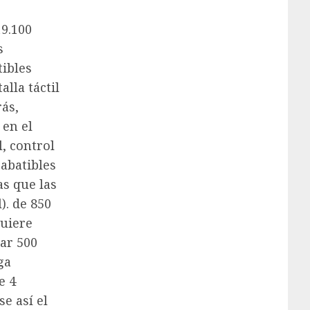
19.100
s
tibles
lla táctil
rás,
 en el
, control
 abatibles
s que las
). de 850
quiere
mar 500
ga
e 4
e así el