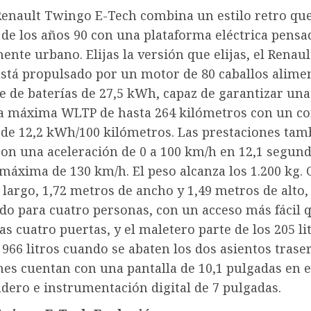
Renault Twingo E-Tech combina un estilo retro qu
 de los años 90 con una plataforma eléctrica pensa
nte urbano. Elijas la versión que elijas, el Renau
 está propulsado por un motor de 80 caballos alime
e de baterías de 27,5 kWh, capaz de garantizar una
 máxima WLTP de hasta 264 kilómetros con un 
 de 12,2 kWh/100 kilómetros. Las prestaciones tam
con una aceleración de 0 a 100 km/h en 12,1 segun
máxima de 130 km/h. El peso alcanza los 1.200 kg. 
largo, 1,72 metros de ancho y 1,49 metros de alto,
o para cuatro personas, con un acceso más fácil 
las cuatro puertas, y el maletero parte de los 205 li
s 966 litros cuando se abaten los dos asientos trase
nes cuentan con una pantalla de 10,1 pulgadas en e
adero e instrumentación digital de 7 pulgadas.