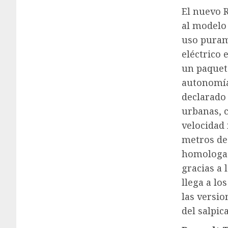
El nuevo 
al modelo
uso purame
eléctrico
un paquet
autonomía
declarado
urbanas, 
velocidad 
metros de 
homologad
gracias a 
llega a lo
las versio
del salpic