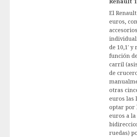
Renault 
El Renaul
euros, con
accesorios
individual
de 10,1′ y
función d
carril (as
de crucero
manualmen
otras cinc
euros las 
optar por 
euros a la
bidirecci
ruedas) po