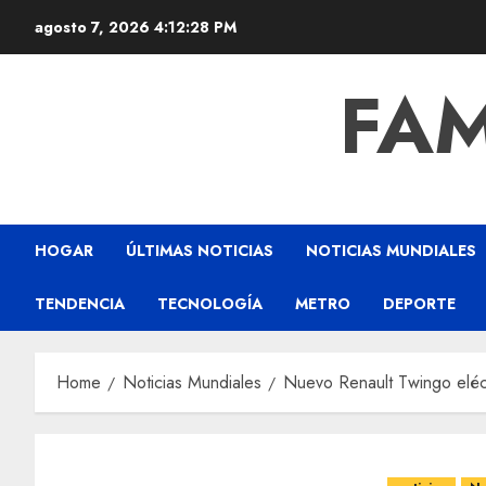
agosto 7, 2026
4:12:29 PM
FAM
HOGAR
ÚLTIMAS NOTICIAS
NOTICIAS MUNDIALES
TENDENCIA
TECNOLOGÍA
METRO
DEPORTE
Home
Noticias Mundiales
Nuevo Renault Twingo eléct