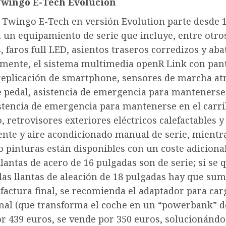
Twingo E-Tech Evolución
t Twingo E-Tech en versión Evolution parte desde 
 un equipamiento de serie que incluye, entre otro
, faros full LED, asientos traseros corredizos y aba
mente, el sistema multimedia openR Link con panta
 replicación de smartphone, sensores de marcha at
e pedal, asistencia de emergencia para mantenerse
istencia de emergencia para mantenerse en el carril
, retrovisores exteriores eléctricos calefactables y
te y aire acondicionado manual de serie, mientra
o pinturas están disponibles con un coste adicional
llantas de acero de 16 pulgadas son de serie; si se 
las llantas de aleación de 18 pulgadas hay que su
 factura final, se recomienda el adaptador para car
onal (que transforma el coche en un “powerbank” d
r 439 euros, se vende por 350 euros, solucionándos