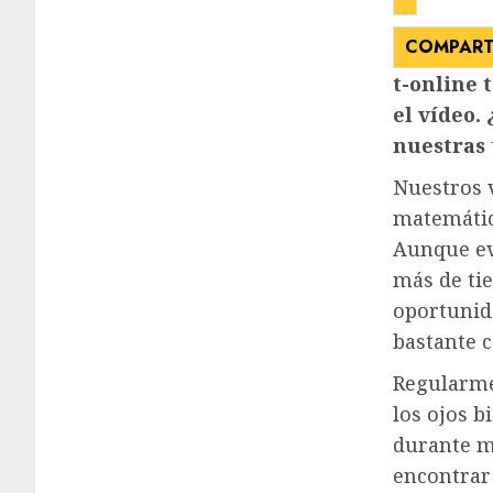
COMPART
t-online 
el vídeo.
nuestras 
Nuestros v
matemática
Aunque ev
más de ti
oportunida
bastante 
Regularme
los ojos b
durante m
encontrar 