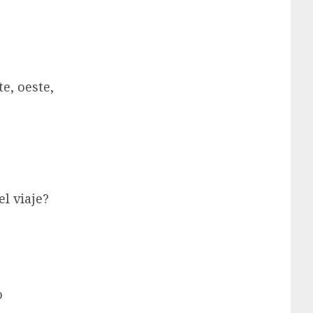
te, oeste,
el viaje?
o