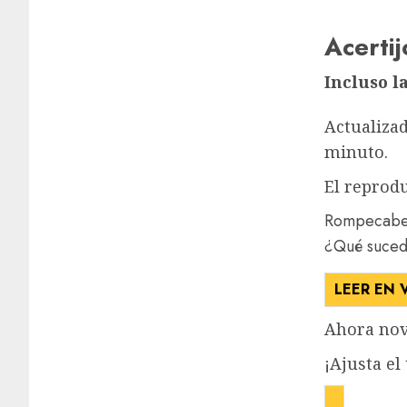
Acertij
Incluso l
Actualizad
minuto.
El reprodu
Rompecabeza
¿Qué suced
LEER EN 
Ahora nov
¡Ajusta el