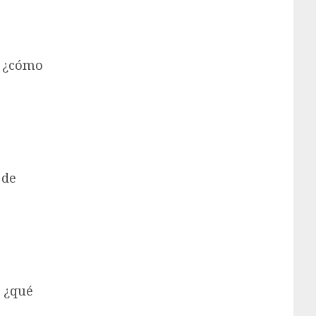
: ¿cómo
 de
: ¿qué