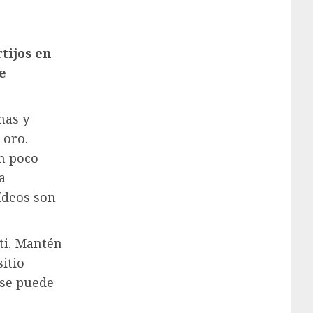
tijos en
e
mas y
 oro.
n poco
a
ídeos son
ti. Mantén
sitio
se puede