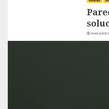
noticias
No
Pare
solu
FAMILIARDES