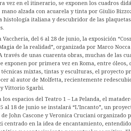
a vez en el itinerario, se exponen los cuadros didá
 mano alzada con acuarela y tinta por Giulio Bizzo
a histología italiana y descubridor de las plaquetas
s.
Vaccheria, del 6 al 28 de junio, la exposición “Co
 Magia de la realidad”, organizada por Marco Nocc
 A través de unas cuarenta obras, muchas de las cu
se exponen por primera vez en Roma, entre óleos, 
 técnicas mixtas, tintas y esculturas, el proyecto 
cer al autor de Molfetta, recientemente redescubi
 y Vittorio Sgarbi.
los espacios del Teatro 1 – La Pelanda, el matader
5 al 18 de junio se instalará “L’Incanto”, un proyec
o de John Cascone y Veronica Cruciani organizado p
i centrado en la idea de encantamiento, entendid