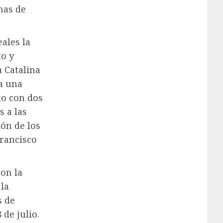
mas de
ales la
to y
a Catalina
a una
go con dos
 a las
ión de los
Francisco
on la
 la
s de
 de julio.