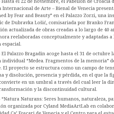
Hasta el 22 de noviembre, el Pabellón de Croacia d
 Internacional de Arte – Bienal de Venecia present
ed by Fear and Beauty” en el Palazzo Zorzi, una in
fic de Dubravka Lošić, comisariada por Branko Fran
ión actualizada de obras creadas a lo largo de 40 
ahora reelaboradas conceptualmente y adaptadas a 
 espacial.
El Palazzo Bragadin acoge hasta el 31 de octubre l
n individual “Medea. Fragmentos de la memoria” 
e. El proyecto se estructura como un campo de ten
a y disolución, presencia y pérdida, en el que la f
onvierte en un umbral a través del cual leer la di
 transformación y la discontinuidad cultural.
 “Natura Naturans: Seres humanos, naturaleza, pai
ción organizada por Cyland MediaArtLab en colabo
idad Ca’ Foscari de Venecia y el Centro para el estu