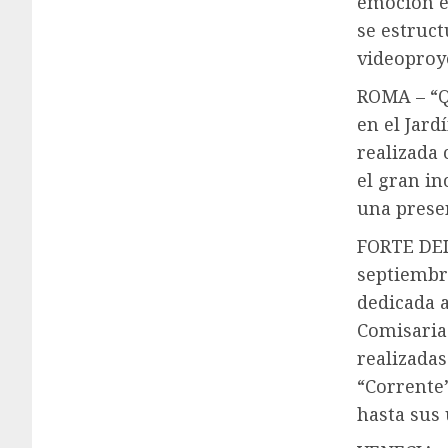
emoción es
se estruct
videoproye
ROMA – “Qu
en el Jard
realizada 
el gran i
una presen
FORTE DEI 
septiembre
dedicada a
Comisariad
realizadas
“Corrente
hasta sus 