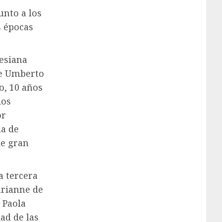
unto a los
s épocas
nesiana
de Umberto
o, 10 años
dos
or
la de
de gran
a tercera
arianne de
r Paola
ad de las