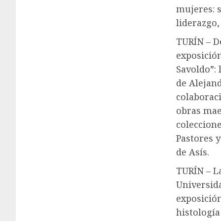
mujeres: 
liderazgo
TURÍN – De
exposición
Savoldo”: 
de Alejan
colaborac
obras mae
coleccione
Pastores 
de Asís.
TURÍN – L
Universida
exposición
histología