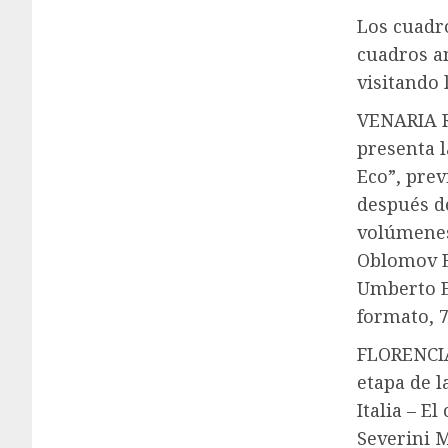
Los cuadro
cuadros an
visitando 
VENARIA R
presenta 
Eco”, prev
después de
volúmenes
Oblomov E
Umberto E
formato, 
FLORENCIA 
etapa de l
Italia – E
Severini M