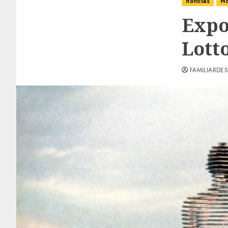
noticias
No
Expo
Lott
FAMILIARDES