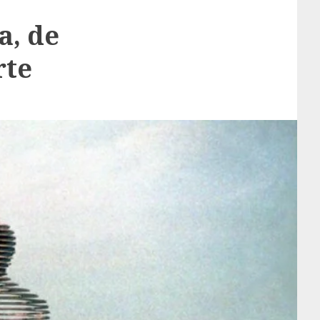
a, de
rte