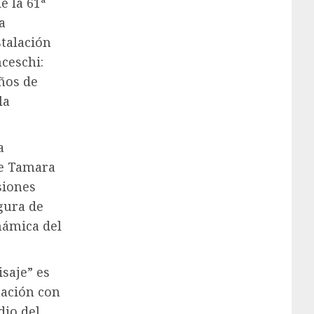
e la 61ª
a
stalación
ceschi:
años de
la
a
de Tamara
siones
igura de
námica del
saje” es
ración con
dio del