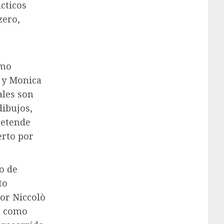
cticos
zero,
smo
a y Monica
ales son
dibujos,
pretende
erto por
o de
to
or Niccolò
o como