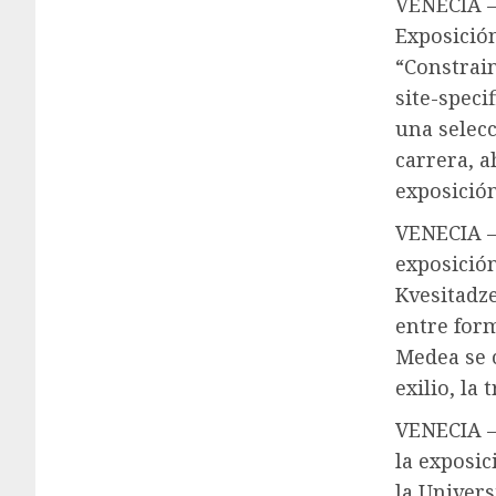
VENECIA – 
Exposición
“Constrain
site-speci
una selecc
carrera, 
exposición
VENECIA – 
exposició
Kvesitadz
entre form
Medea se c
exilio, la
VENECIA –
la exposi
la Univers