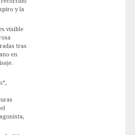
 recorrido
spiro y la
s visible
rosa
radas tras
bano en
saje.
n”,
turas
el
agonista,