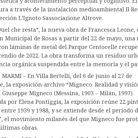
tética y acontecimiento perceptual y cognitivo. El
ura a través de la instalación medioambiental Il Re
cción L’Ignoto Sassociazione Altrove.
el che resta”, la nueva obra de Francesca Leone, e
ín Municipal de Rosas a partir del 22 de mayo, una 
con láminas de metal del Parque Centocelle recupe
ncendio de 2022. La obra transforma un residuo ur
cia orgánica suspendida entre la memoria y el pai
MARMI – En Villa Bertelli, del 6 de junio al 27 de
, la exposición-archivo “Migneco. Realidad y visió
 Giuseppe Migneco (Messina, 1903 – Milán, 1997).
a por Elena Pontiggia, la exposición reúne 22 pin
 entre 1939 y 1988, y se extiende desde el período d
”, el movimiento milanés del que Migneco fue prot
últimas obras.