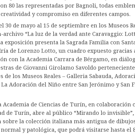
son 80 las representadas por Bagnoli, todas emble
, creatividad y compromiso en diferentes campos.
l 30 de mayo al 15 de septiembre en los Museos Re
-archivo “La luz de la verdad ante Caravaggio: Lot
la exposición presenta la Sagrada Familia con Sant
dría de Lorenzo Lotto, un cuadro expuesto gracias 
ión con la Academia Carrara de Bérgamo, en diálo
stras de Giovanni Girolamo Savoldo pertenecientes
s de los Museos Reales – Galleria Sabauda, Adorac
y La Adoración del Niño entre San Jerónimo y San 
a Academia de Ciencias de Turín, en colaboración c
d de Turín, abre al público “Mirando lo invisible”,
 sobre la colección italiana más antigua de dibujo
 normal y patológica, que podrá visitarse hasta el 8