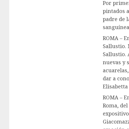
Por primer
pintados a
padre de l
sanguínea
ROMA – En 
Sallustio.
Sallustio.
nuevas y 
acuarelas,
dar a cono
Elisabetta
ROMA – En 
Roma, del 
expositiv
Giacomazz