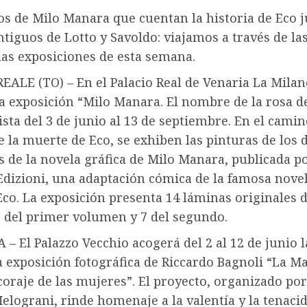
s de Milo Manara que cuentan la historia de Eco j
tiguos de Lotto y Savoldo: viajamos a través de la
las exposiciones de esta semana.
EALE (TO) – En el Palacio Real de Venaria La Mila
la exposición “Milo Manara. El nombre de la rosa 
ista del 3 de junio al 13 de septiembre. En el camin
 la muerte de Eco, se exhiben las pinturas de los 
 de la novela gráfica de Milo Manara, publicada p
dizioni, una adaptación cómica de la famosa nove
co. La exposición presenta 14 láminas originales 
7 del primer volumen y 7 del segundo.
– El Palazzo Vecchio acogerá del 2 al 12 de junio l
a exposición fotográfica de Riccardo Bagnoli “La M
l coraje de las mujeres”. El proyecto, organizado po
elograni, rinde homenaje a la valentía y la tenacid