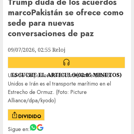
Trump duda de los acuerdos
marco
Pakistán se ofrece como
sede para nuevas
conversaciones de paz
09/07/2026, 02:55
Reloj
ESCUCHE EL ARTICULO
(
02:05
MINUTOS)
Uno de los puntos de discordia entre Estados
Unidos e Irán es el transporte marítimo en el
Estrecho de Ormuz.
(Foto: Picture
Alliance/dpa/kyodo)
DIVIDIDO
Sigue en: