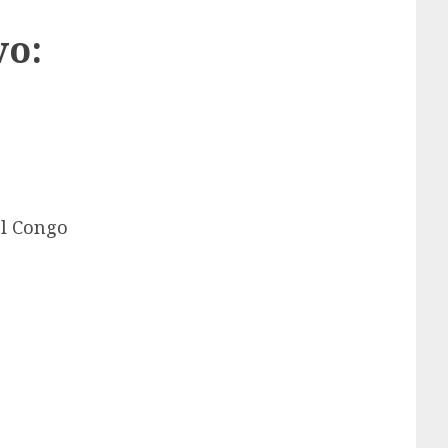
vo:
el Congo