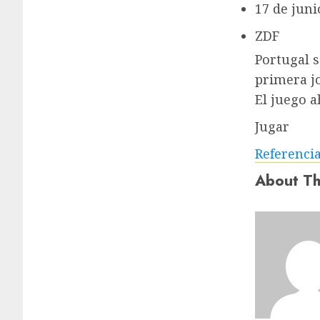
17 de juni
ZDF
Portugal s
primera j
El juego a
Jugar
Referenci
About Th