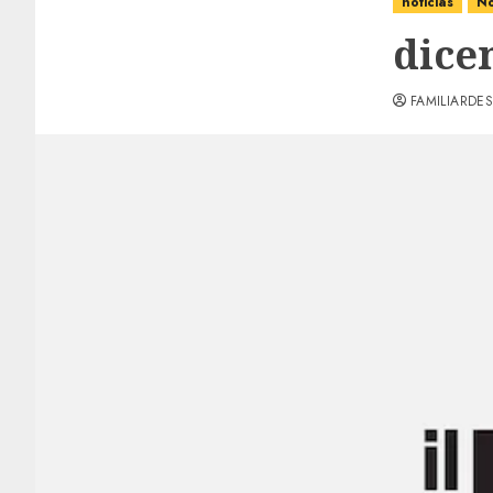
noticias
No
dice
FAMILIARDES