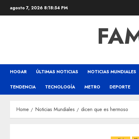
agosto 7, 2026
8:18:54 PM
FAM
HOGAR
ÚLTIMAS NOTICIAS
NOTICIAS MUNDIALES
TENDENCIA
TECNOLOGÍA
METRO
DEPORTE
Home
Noticias Mundiales
dicen que es hermoso