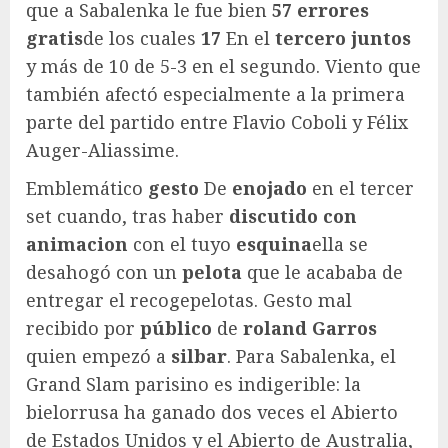
que a Sabalenka le fue bien
57 errores
gratis
de los cuales
17
En el
tercero
juntos
y más de 10 de 5-3 en el segundo. Viento que
también afectó especialmente a la primera
parte del partido entre Flavio Coboli y Félix
Auger-Aliassime.
Emblemático
gesto
De
enojado
en el tercer
set cuando, tras haber
discutido
con
animacion
con el tuyo
esquina
ella se
desahogó con un
pelota
que le acababa de
entregar el recogepelotas. Gesto mal
recibido por
público
de
roland
Garros
quien empezó a
silbar
. Para Sabalenka, el
Grand Slam parisino es indigerible: la
bielorrusa ha ganado dos veces el Abierto
de Estados Unidos y el Abierto de Australia,