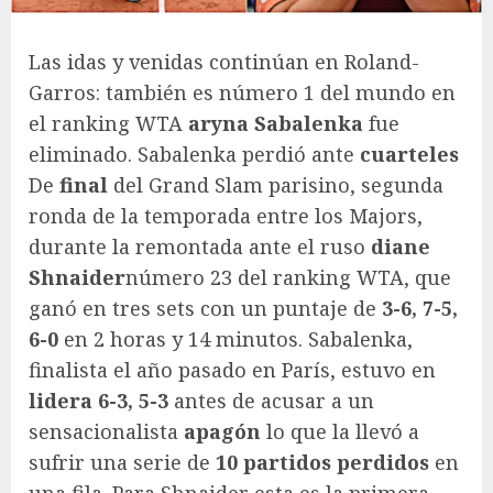
Las idas y venidas continúan en Roland-
Garros: también es número 1 del mundo en
el ranking WTA
aryna
Sabalenka
fue
eliminado. Sabalenka perdió ante
cuarteles
De
final
del Grand Slam parisino, segunda
ronda de la temporada entre los Majors,
durante la remontada ante el ruso
diane
Shnaider
número 23 del ranking WTA, que
ganó en tres sets con un puntaje de
3-6, 7-5,
6-0
en 2 horas y 14 minutos. Sabalenka,
finalista el año pasado en París, estuvo en
lidera 6-3, 5-3
antes de acusar a un
sensacionalista
apagón
lo que la llevó a
sufrir una serie de
10 partidos perdidos
en
una fila. Para Shnaider esta es la primera